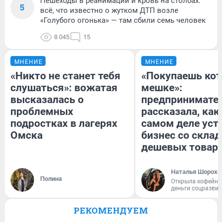
Пешеходы в реанимации и кровь на столбах:
5
всё, что известно о жутком ДТП возле
«Голубого огонька» — там сбили семь человек
8 045
15
МНЕНИЕ
МНЕНИЕ
«Никто не станет тебя
«Покупаешь кот
слушаться»: вожатая
мешке»:
высказалась о
предпринимате
проблемных
рассказала, как
подростках в лагерях
самом деле уст
Омска
бизнес со скла
дешевых товар
Наталья Шорохо
Полина
Открыла кофейну
деньги соцразви
РЕКОМЕНДУЕМ