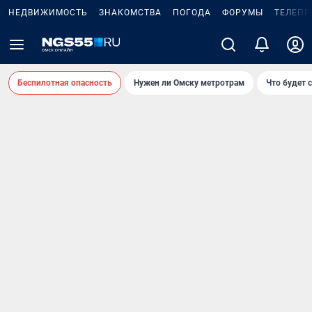
НЕДВИЖИМОСТЬ
ЗНАКОМСТВА
ПОГОДА
ФОРУМЫ
ТЕЛЕПР
Беспилотная опасность
Нужен ли Омску метротрам
Что будет 