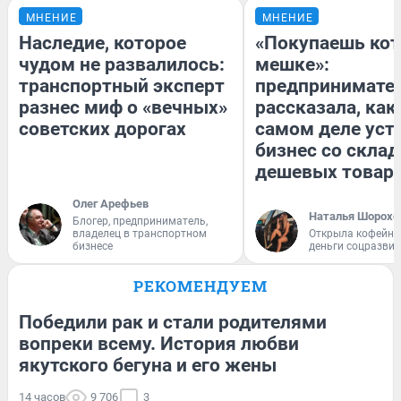
МНЕНИЕ
МНЕНИЕ
Наследие, которое
«Покупаешь кот
чудом не развалилось:
мешке»:
транспортный эксперт
предпринимате
разнес миф о «вечных»
рассказала, как
советских дорогах
самом деле уст
бизнес со скла
дешевых товар
Олег Арефьев
Наталья Шорохо
Блогер, предприниматель,
владелец в транспортном
Открыла кофейну
бизнесе
деньги соцразви
РЕКОМЕНДУЕМ
Победили рак и стали родителями
вопреки всему. История любви
якутского бегуна и его жены
14 часов
9 706
3