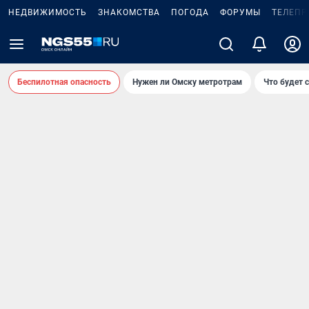
НЕДВИЖИМОСТЬ
ЗНАКОМСТВА
ПОГОДА
ФОРУМЫ
ТЕЛЕПР
Беспилотная опасность
Нужен ли Омску метротрам
Что будет 