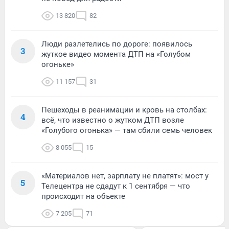
13 820
82
Люди разлетелись по дороге: появилось
3
жуткое видео момента ДТП на «Голубом
огоньке»
11 157
31
Пешеходы в реанимации и кровь на столбах:
4
всё, что известно о жутком ДТП возле
«Голубого огонька» — там сбили семь человек
8 055
15
«Материалов нет, зарплату не платят»: мост у
5
Телецентра не сдадут к 1 сентября — что
происходит на объекте
7 205
71