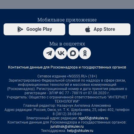
Мобильное приложение
Google Play
App Store
Мы в соцсетях
Контактные данные для Роскомнадзора и государственных органов
Сетевое издание «NGS55.RU» (18+)
Зарегистрировано Федеральной службой по надзору в сфере связи,
информационных технологий и массовых коммуникаций
(Роскомнадзор). Регистрационный номер и дата принятия решения о
регистрации - ЭЛ № ФС 77 - 78819 от 07.08.2020 г.
Учредитель: Общество с ограниченной ответственностью "ИНТЕРНЕТ
ТЕХНОЛОГИИ"
Главный редактор: Назарчук Ангелина Алексеевна
Адрес редакции: Россия, Омск, ул. Т. К. Щербанева, 25, офис 402, телефон
8 (3812) 38-08-69
Электронный адрес редакции:
ngs55@shkulev.ru
Контактные данные для Роскомнадзора и государственных органов:
juristnsk@shkulev.ru
Техподдержка:
help@shkulev.ru