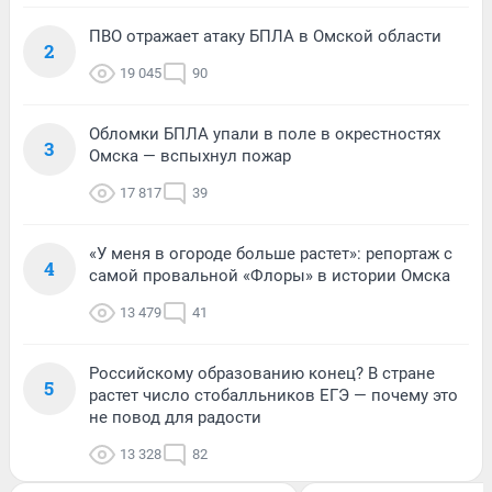
ПВО отражает атаку БПЛА в Омской области
2
19 045
90
Обломки БПЛА упали в поле в окрестностях
3
Омска — вспыхнул пожар
17 817
39
«У меня в огороде больше растет»: репортаж с
4
самой провальной «Флоры» в истории Омска
13 479
41
Российскому образованию конец? В стране
5
растет число стобалльников ЕГЭ — почему это
не повод для радости
13 328
82