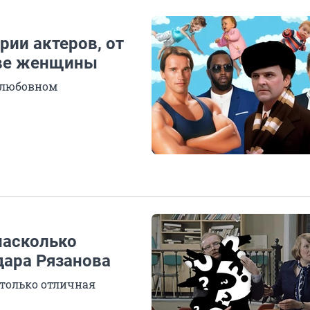
рии актеров, от
две женщины
в любовном
насколько
дара Рязанова
 только отличная