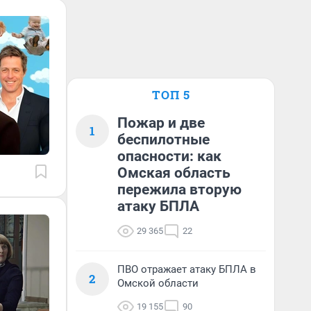
ТОП 5
Пожар и две
1
беспилотные
опасности: как
Омская область
пережила вторую
атаку БПЛА
29 365
22
ПВО отражает атаку БПЛА в
2
Омской области
19 155
90