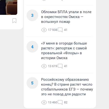
Обломки БПЛА упали в поле
3
в окрестностях Омска —
вспыхнул пожар
17 938
41
«У меня в огороде больше
4
растет»: репортаж с самой
провальной «Флоры» в
истории Омска
13 619
41
Российскому образованию
5
конец? В стране растет число
стобалльников ЕГЭ — почему
это не повод для радости
13 460
82