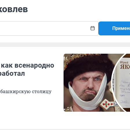
ковлев
Примен
 как всенародно
работал
л башкирскую столицу