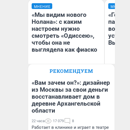
МНЕНИЕ
МНЕНИЕ
«Мы видим нового
«Город
Нолана»: с каким
паперт
настроем нужно
возмут
смотреть «Одиссею»,
устано
чтобы она не
Высоцк
выглядела как фиаско
РЕКОМЕНДУЕМ
Иг
Надежда Губарь
Ис
«Вам зачем он?»: дизайнер
из Москвы за свои деньги
восстанавливает дом в
деревне Архангельской
области
22 часа
17 079
8
Работает в клинике и играет в театре