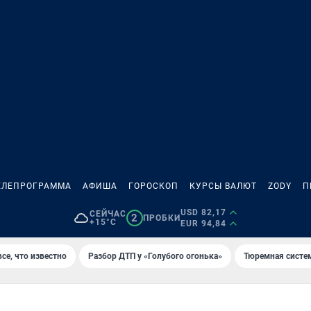
ЕЛЕПРОГРАММА
АФИША
ГОРОСКОП
КУРСЫ ВАЛЮТ
ZODY
П
USD 82,17
СЕЙЧАС
2
ПРОБКИ
+15°C
EUR 94,84
се, что известно
Разбор ДТП у «Голубого огонька»
Тюремная систе