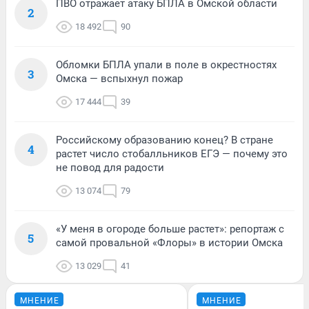
ПВО отражает атаку БПЛА в Омской области
2
18 492
90
Обломки БПЛА упали в поле в окрестностях
3
Омска — вспыхнул пожар
17 444
39
Российскому образованию конец? В стране
4
растет число стобалльников ЕГЭ — почему это
не повод для радости
13 074
79
«У меня в огороде больше растет»: репортаж с
5
самой провальной «Флоры» в истории Омска
13 029
41
МНЕНИЕ
МНЕНИЕ