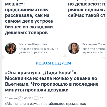
мешке»:
но дешевеют: п
предприниматель
рынок недвижи
рассказала, как на
сейчас такой с
самом деле устроен
бизнес со складами
дешевых товаров
Наталья Шорохова
Екатерина Тороп
Открыла кофейную точку на
директор агентст
деньги соцразвития
недвижимости
РЕКОМЕНДУЕМ
«Она крикнула: „Дядя Боря!“»
Москвичка исчезла ночью у океана во
Вьетнаме. Что произошло в последние
минуты пропажи девушки
15 часов
40 518
14
«Мы начали в самое нестабильное время»: как