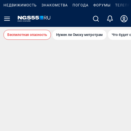
НЕДВИЖИМОСТЬ
ЗНАКОМСТВА
ПОГОДА
ФОРУМЫ
ТЕЛЕПР
Беспилотная опасность
Нужен ли Омску метротрам
Что будет 