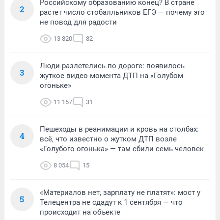
Российскому образованию конец? В стране
2
растет число стобалльников ЕГЭ — почему это
не повод для радости
13 820
82
Люди разлетелись по дороге: появилось
3
жуткое видео момента ДТП на «Голубом
огоньке»
11 157
31
Пешеходы в реанимации и кровь на столбах:
4
всё, что известно о жутком ДТП возле
«Голубого огонька» — там сбили семь человек
8 054
15
«Материалов нет, зарплату не платят»: мост у
5
Телецентра не сдадут к 1 сентября — что
происходит на объекте