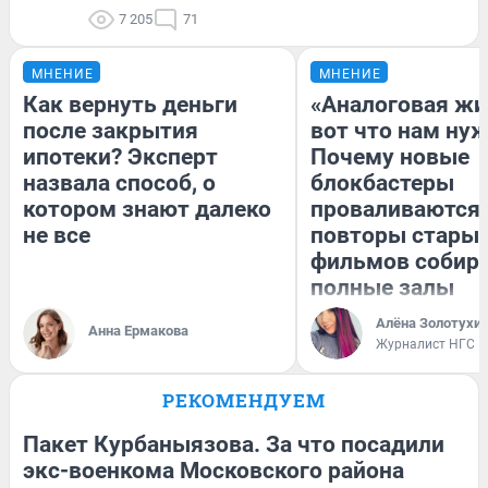
7 205
71
МНЕНИЕ
МНЕНИЕ
Как вернуть деньги
«Аналоговая жи
после закрытия
вот что нам нуж
ипотеки? Эксперт
Почему новые
назвала способ, о
блокбастеры
котором знают далеко
проваливаются,
не все
повторы стары
фильмов собир
полные залы
Алёна Золотухи
Анна Ермакова
Журналист НГС
РЕКОМЕНДУЕМ
Пакет Курбаныязова. За что посадили
экс-военкома Московского района