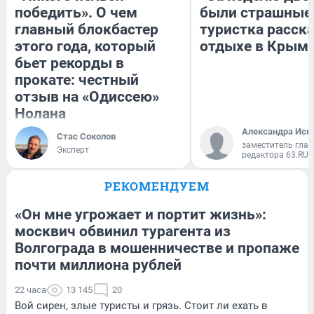
победить». О чем
были страшные
главный блокбастер
туристка расска
этого года, который
отдыхе в Крым
бьет рекорды в
прокате: честный
отзыв на «Одиссею»
Нолана
Александра Исм
Стас Соколов
заместитель глав
Эксперт
редактора 63.RU
РЕКОМЕНДУЕМ
«Он мне угрожает и портит жизнь»:
москвич обвинил турагента из
Волгограда в мошенничестве и пропаже
почти миллиона рублей
22 часа
13 145
20
Вой сирен, злые туристы и грязь. Стоит ли ехать в