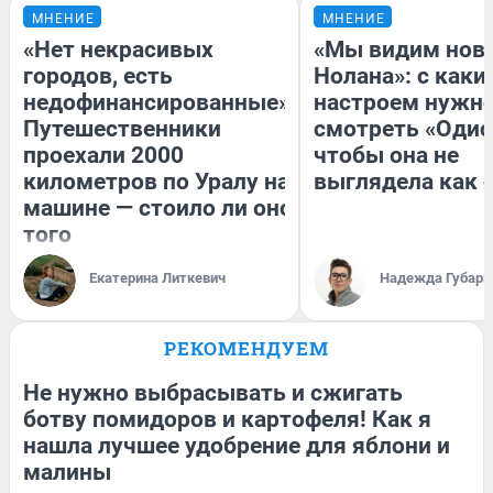
МНЕНИЕ
МНЕНИЕ
«Нет некрасивых
«Мы видим нов
городов, есть
Нолана»: с каки
недофинансированные».
настроем нужн
Путешественники
смотреть «Одис
проехали 2000
чтобы она не
километров по Уралу на
выглядела как 
машине — стоило ли оно
того
Екатерина Литкевич
Надежда Губарь
РЕКОМЕНДУЕМ
Не нужно выбрасывать и сжигать
ботву помидоров и картофеля! Как я
нашла лучшее удобрение для яблони и
малины