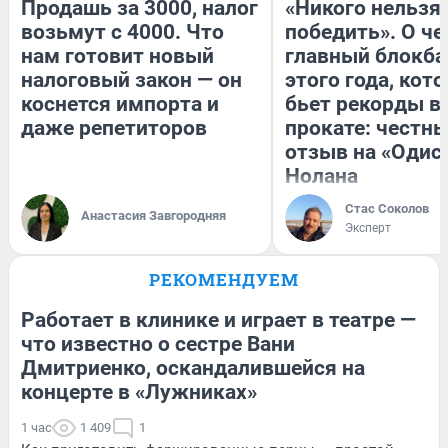
Продашь за 3000, налог
«Никого нельзя
возьмут с 4000. Что
победить». О ч
нам готовит новый
главный блокба
налоговый закон — он
этого года, кот
коснется импорта и
бьет рекорды в
даже репетиторов
прокате: честн
отзыв на «Одис
Нолана
Стас Соколов
Анастасия Завгородняя
Эксперт
РЕКОМЕНДУЕМ
Работает в клинике и играет в театре —
что известно о сестре Вани
Дмитриенко, оскандалившейся на
концерте в «Лужниках»
1 час
1 409
1