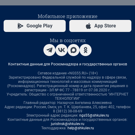
Мобильное приложение
Google Play
App Store
Мы в соцсетях
Контактные данные для Роскомнадзора и государственных органов
Сетевое издание «NGS55.RU» (18+)
Зарегистрировано Федеральной службой по надзору в сфере связи,
информационных технологий и массовых коммуникаций
(Роскомнадзор). Регистрационный номер и дата принятия решения о
регистрации - ЭЛ № ФС 77 - 78819 от 07.08.2020 г.
Учредитель: Общество с ограниченной ответственностью "ИНТЕРНЕТ
ТЕХНОЛОГИИ"
Главный редактор: Назарчук Ангелина Алексеевна
Адрес редакции: Россия, Омск, ул. Т. К. Щербанева, 25, офис 402, телефон
8 (3812) 38-08-69
Электронный адрес редакции:
ngs55@shkulev.ru
Контактные данные для Роскомнадзора и государственных органов:
juristnsk@shkulev.ru
Техподдержка:
help@shkulev.ru