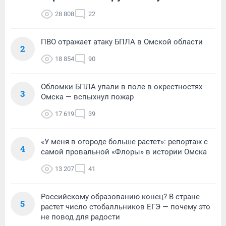
28 808
22
ПВО отражает атаку БПЛА в Омской области
2
18 854
90
Обломки БПЛА упали в поле в окрестностях
3
Омска — вспыхнул пожар
17 619
39
«У меня в огороде больше растет»: репортаж с
4
самой провальной «Флоры» в истории Омска
13 207
41
Российскому образованию конец? В стране
5
растет число стобалльников ЕГЭ — почему это
не повод для радости