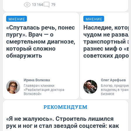
13 164
79
МНЕНИЕ
МНЕНИЕ
«Спуталась речь, понес
Наследие, кото
пургу». Врач — о
чудом не разва
смертельном диагнозе,
транспортный э
который сложно
разнес миф о «
обнаружить
советских доро
Ирина Волкова
Олег Арефьев
Главврач клиники
Блогер, предприн
«Реабилитация доктора
владелец в тран
Волковой»
бизнесе
РЕКОМЕНДУЕМ
«Я не жалуюсь». Строитель лишился
рук и ног и стал звездой соцсетей: как