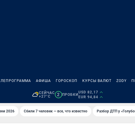
ЕЛЕПРОГРАММА
АФИША
ГОРОСКОП
КУРСЫ ВАЛЮТ
ZODY
П
USD 82,17
СЕЙЧАС
2
ПРОБКИ
+27°C
EUR 94,84
ени 2026
Сбили 7 человек — все, что известно
Разбор ДТП у «Голубо