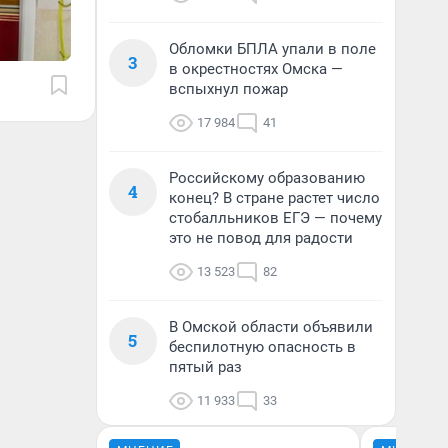
Обломки БПЛА упали в поле
3
в окрестностях Омска —
вспыхнул пожар
17 984
41
Российскому образованию
4
конец? В стране растет число
стобалльников ЕГЭ — почему
это не повод для радости
13 523
82
В Омской области объявили
5
беспилотную опасность в
пятый раз
11 933
33