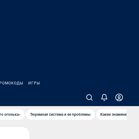
РОМОКОДЫ
ИГРЫ
го огонька»
Тюремная система и ее проблемы
Какие знаменитости 