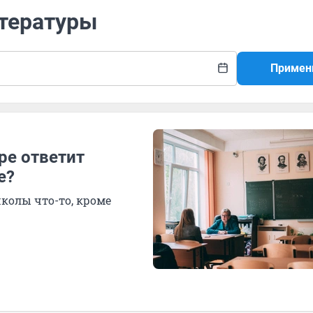
итературы
Примен
ре ответит
е?
школы что-то, кроме