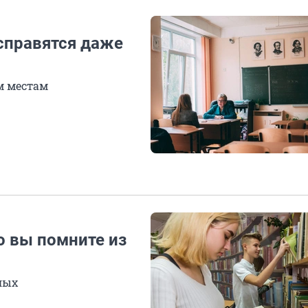
 справятся даже
им местам
о вы помните из
лых