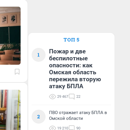
ТОП 5
Пожар и две
1
беспилотные
опасности: как
Омская область
пережила вторую
атаку БПЛА
29 467
22
ПВО отражает атаку БПЛА в
2
Омской области
19 210
90