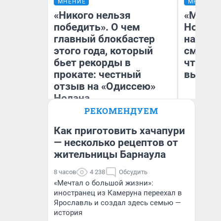
МНЕНИЕ
МНЕНИЕ
«Никого нельзя
«Мы ви
победить». О чем
Нолана
главный блокбастер
настро
этого года, который
смотре
бьет рекорды в
чтобы 
прокате: честный
выгляд
отзыв на «Одиссею»
Нолана
РЕКОМЕНДУЕМ
Стас Соколов
На
Эксперт
Как приготовить хачапури
— несколько рецептов от
жительницы Барнаула
8 часов
4 238
Обсудить
«Мечтал о большой жизни»:
иностранец из Камеруна переехал в
Ярославль и создал здесь семью —
история