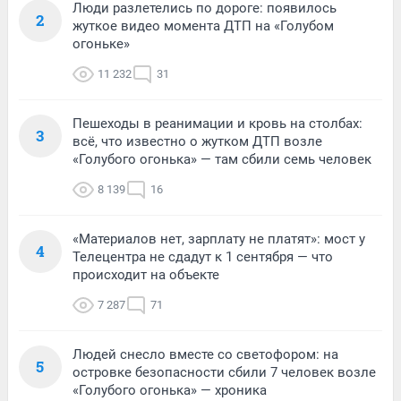
Люди разлетелись по дороге: появилось
2
жуткое видео момента ДТП на «Голубом
огоньке»
11 232
31
Пешеходы в реанимации и кровь на столбах:
3
всё, что известно о жутком ДТП возле
«Голубого огонька» — там сбили семь человек
8 139
16
«Материалов нет, зарплату не платят»: мост у
4
Телецентра не сдадут к 1 сентября — что
происходит на объекте
7 287
71
Людей снесло вместе со светофором: на
5
островке безопасности сбили 7 человек возле
«Голубого огонька» — хроника