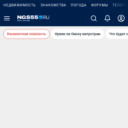
НЕДВИЖИМОСТЬ
ЗНАКОМСТВА
ПОГОДА
ФОРУМЫ
ТЕЛЕПР
Беспилотная опасность
Нужен ли Омску метротрам
Что будет 