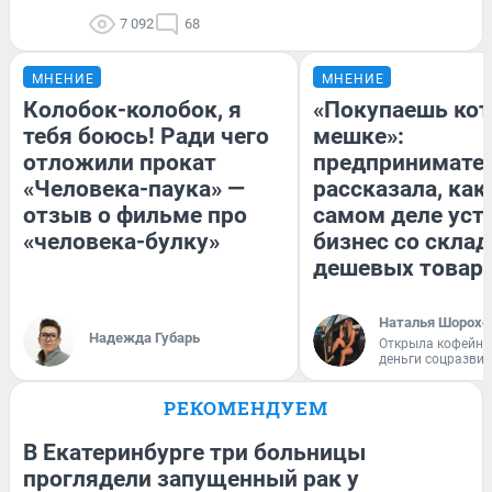
7 092
68
МНЕНИЕ
МНЕНИЕ
Колобок-колобок, я
«Покупаешь кот
тебя боюсь! Ради чего
мешке»:
отложили прокат
предпринимате
«Человека-паука» —
рассказала, как
отзыв о фильме про
самом деле уст
«человека-булку»
бизнес со скла
дешевых товар
Наталья Шорохо
Надежда Губарь
Открыла кофейну
деньги соцразви
РЕКОМЕНДУЕМ
В Екатеринбурге три больницы
проглядели запущенный рак у