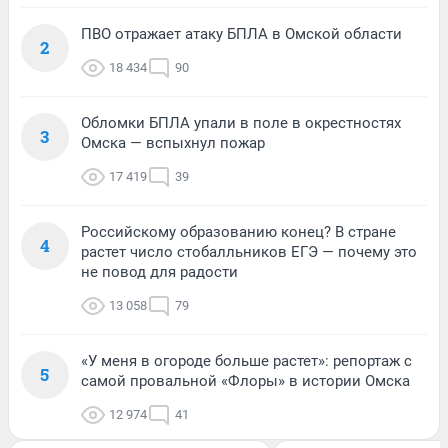
ПВО отражает атаку БПЛА в Омской области
2
18 434
90
Обломки БПЛА упали в поле в окрестностях
3
Омска — вспыхнул пожар
17 419
39
Российскому образованию конец? В стране
4
растет число стобалльников ЕГЭ — почему это
не повод для радости
13 058
79
«У меня в огороде больше растет»: репортаж с
5
самой провальной «Флоры» в истории Омска
12 974
41