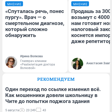
МНЕНИЕ
МНЕНИЕ
«Спуталась речь, понес
Продашь за 3000
пургу». Врач — о
возьмут с 4000.
смертельном диагнозе,
нам готовит но
который сложно
налоговый зако
обнаружить
коснется импор
даже репетитор
Ирина Волкова
Главврач клиники
Анастасия Завг
«Реабилитация доктора
Волковой»
РЕКОМЕНДУЕМ
Один переход по ссылке изменил всё.
Как мошенники довели школьницу в
Чите до попытки поджога здания
5 августа
23 249
43