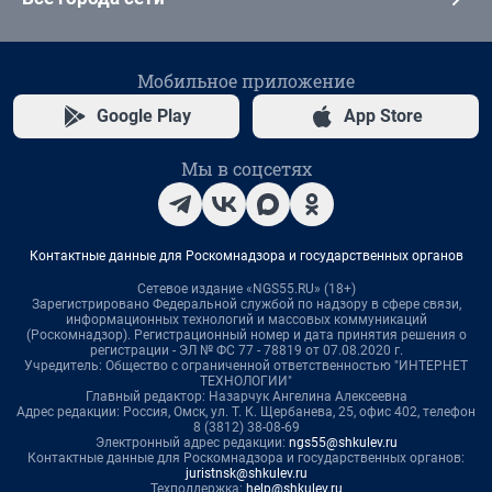
Мобильное приложение
Google Play
App Store
Мы в соцсетях
Контактные данные для Роскомнадзора и государственных органов
Сетевое издание «NGS55.RU» (18+)
Зарегистрировано Федеральной службой по надзору в сфере связи,
информационных технологий и массовых коммуникаций
(Роскомнадзор). Регистрационный номер и дата принятия решения о
регистрации - ЭЛ № ФС 77 - 78819 от 07.08.2020 г.
Учредитель: Общество с ограниченной ответственностью "ИНТЕРНЕТ
ТЕХНОЛОГИИ"
Главный редактор: Назарчук Ангелина Алексеевна
Адрес редакции: Россия, Омск, ул. Т. К. Щербанева, 25, офис 402, телефон
8 (3812) 38-08-69
Электронный адрес редакции:
ngs55@shkulev.ru
Контактные данные для Роскомнадзора и государственных органов:
juristnsk@shkulev.ru
Техподдержка:
help@shkulev.ru