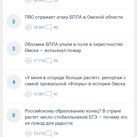
28 937
22
ПВО отражает атаку БПЛА в Омской области
2
18 941
90
Обломки БПЛА упали в поле в окрестностях
3
Омска — вспыхнул пожар
17 710
39
«У меня в огороде больше растет»: репортаж с
4
самой провальной «Флоры» в истории Омска
13 301
41
Российскому образованию конец? В стране
5
растет число стобалльников ЕГЭ — почему это
не повод для радости
13 213
79