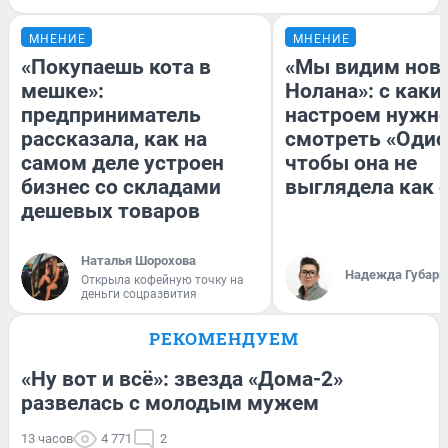
МНЕНИЕ
МНЕНИЕ
«Покупаешь кота в
«Мы видим нов
мешке»:
Нолана»: с каки
предприниматель
настроем нужн
рассказала, как на
смотреть «Одис
самом деле устроен
чтобы она не
бизнес со складами
выглядела как 
дешевых товаров
Наталья Шорохова
Надежда Губарь
Открыла кофейную точку на
деньги соцразвития
РЕКОМЕНДУЕМ
«Ну вот и всё»: звезда «Дома-2»
развелась с молодым мужем
13 часов
4 771
2