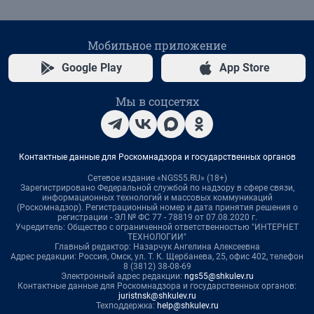
Мобильное приложение
Google Play
App Store
Мы в соцсетях
Контактные данные для Роскомнадзора и государственных органов
Сетевое издание «NGS55.RU» (18+)
Зарегистрировано Федеральной службой по надзору в сфере связи,
информационных технологий и массовых коммуникаций
(Роскомнадзор). Регистрационный номер и дата принятия решения о
регистрации - ЭЛ № ФС 77 - 78819 от 07.08.2020 г.
Учредитель: Общество с ограниченной ответственностью "ИНТЕРНЕТ
ТЕХНОЛОГИИ"
Главный редактор: Назарчук Ангелина Алексеевна
Адрес редакции: Россия, Омск, ул. Т. К. Щербанева, 25, офис 402, телефон
8 (3812) 38-08-69
Электронный адрес редакции:
ngs55@shkulev.ru
Контактные данные для Роскомнадзора и государственных органов:
juristnsk@shkulev.ru
Техподдержка:
help@shkulev.ru