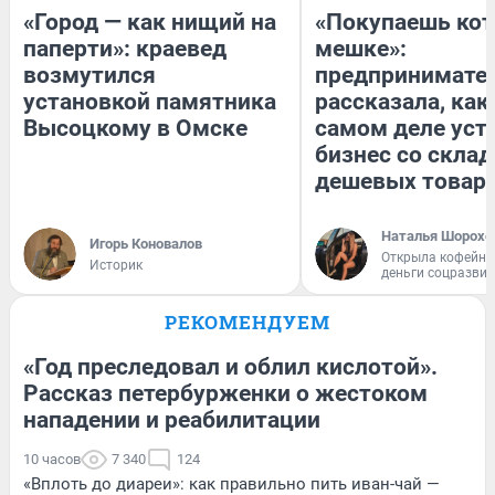
«Город — как нищий на
«Покупаешь кот
паперти»: краевед
мешке»:
возмутился
предпринимате
установкой памятника
рассказала, как
Высоцкому в Омске
самом деле уст
бизнес со скла
дешевых товар
Наталья Шорохо
Игорь Коновалов
Открыла кофейну
Историк
деньги соцразви
РЕКОМЕНДУЕМ
«Год преследовал и облил кислотой».
Рассказ петербурженки о жестоком
нападении и реабилитации
10 часов
7 340
124
«Вплоть до диареи»: как правильно пить иван-чай —