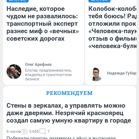
Наследие, которое
Колобок-колобо
чудом не развалилось:
тебя боюсь! Рад
транспортный эксперт
отложили прок
разнес миф о «вечных»
«Человека-паук
советских дорогах
отзыв о фильме
«человека-булк
Олег Арефьев
Блогер, предприниматель,
Надежда Губарь
владелец в транспортном
бизнесе
РЕКОМЕНДУЕМ
Стены в зеркалах, а управлять можно
даже дверями. Незрячий красноярец
создал самую умную квартиру в городе
6 часов
5 655
7
Победили опухоль размером с яйцо и вытащили