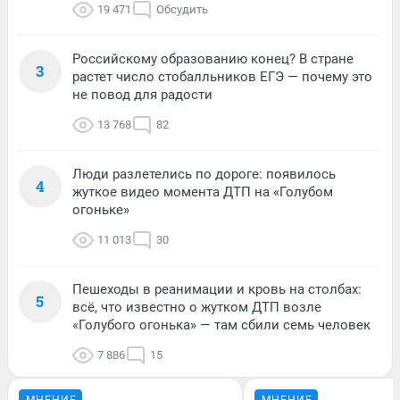
19 471
Обсудить
Российскому образованию конец? В стране
3
растет число стобалльников ЕГЭ — почему это
не повод для радости
13 768
82
Люди разлетелись по дороге: появилось
4
жуткое видео момента ДТП на «Голубом
огоньке»
11 013
30
Пешеходы в реанимации и кровь на столбах:
5
всё, что известно о жутком ДТП возле
«Голубого огонька» — там сбили семь человек
7 886
15
МНЕНИЕ
МНЕНИЕ