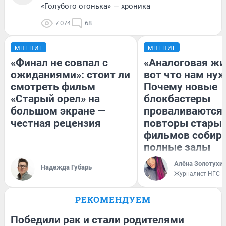
«Голубого огонька» — хроника
7 074
68
МНЕНИЕ
МНЕНИЕ
«Финал не совпал с
«Аналоговая жи
ожиданиями»: стоит ли
вот что нам нуж
смотреть фильм
Почему новые
«Старый орел» на
блокбастеры
большом экране —
проваливаются,
честная рецензия
повторы стары
фильмов собир
полные залы
Алёна Золотухи
Надежда Губарь
Журналист НГС
РЕКОМЕНДУЕМ
Победили рак и стали родителями