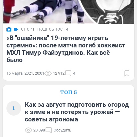
СПОРТ
ПОДРОБНОСТИ
«В "ошейнике" 19-летнему играть
стремно»: после матча погиб хоккеист
МХЛ Тимур Файзутдинов. Как всё
было
16 марта, 2021, 20:01
12 912
4
ТОП 5
Как за август подготовить огород
1
к зиме и не потерять урожай —
советы агронома
20 098
Обсудить