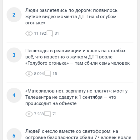
Люди разлетелись по дороге: появилось
2
жуткое видео момента ДТП на «Голубом
огоньке»
11 192
31
Пешеходы в реанимации и кровь на столбах:
3
всё, что известно о жутком ДТП возле
«Голубого огонька» — там сбили семь человек
8 094
15
«Материалов нет, зарплату не платят»: мост у
4
Телецентра не сдадут к 1 сентября — что
происходит на объекте
7 238
71
Людей снесло вместе со светофором: на
5
островке безопасности сбили 7 человек возле