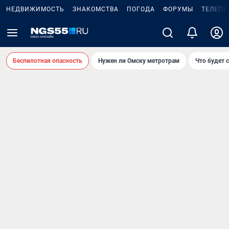
НЕДВИЖИМОСТЬ
ЗНАКОМСТВА
ПОГОДА
ФОРУМЫ
ТЕЛЕПР
Беспилотная опасность
Нужен ли Омску метротрам
Что будет 