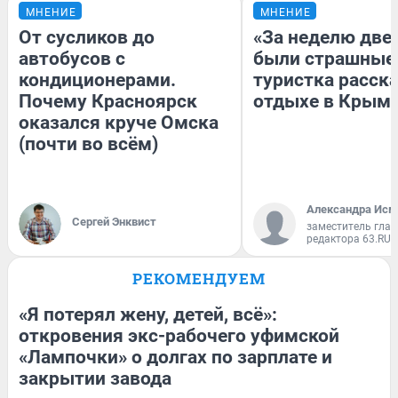
МНЕНИЕ
МНЕНИЕ
От сусликов до
«За неделю две
автобусов с
были страшные
кондиционерами.
туристка расска
Почему Красноярск
отдыхе в Крым
оказался круче Омска
(почти во всём)
Александра Исм
Сергей Энквист
заместитель глав
редактора 63.RU
РЕКОМЕНДУЕМ
«Я потерял жену, детей, всё»:
откровения экс-рабочего уфимской
«Лампочки» о долгах по зарплате и
закрытии завода