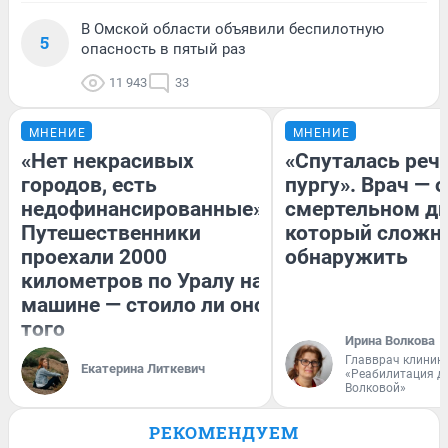
В Омской области объявили беспилотную
5
опасность в пятый раз
11 943
33
МНЕНИЕ
МНЕНИЕ
«Нет некрасивых
«Спуталась речь
городов, есть
пургу». Врач — о
недофинансированные».
смертельном ди
Путешественники
который сложн
проехали 2000
обнаружить
километров по Уралу на
машине — стоило ли оно
того
Ирина Волкова
Главврач клиник
Екатерина Литкевич
«Реабилитация д
Волковой»
РЕКОМЕНДУЕМ