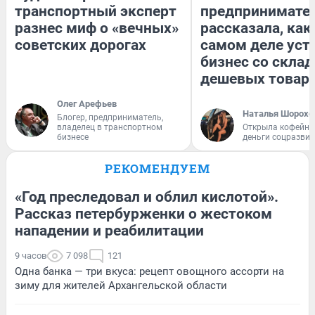
транспортный эксперт
предпринимате
разнес миф о «вечных»
рассказала, как
советских дорогах
самом деле уст
бизнес со скла
дешевых товар
Олег Арефьев
Наталья Шорохо
Блогер, предприниматель,
владелец в транспортном
Открыла кофейну
бизнесе
деньги соцразви
РЕКОМЕНДУЕМ
«Год преследовал и облил кислотой».
Рассказ петербурженки о жестоком
нападении и реабилитации
9 часов
7 098
121
Одна банка — три вкуса: рецепт овощного ассорти на
зиму для жителей Архангельской области