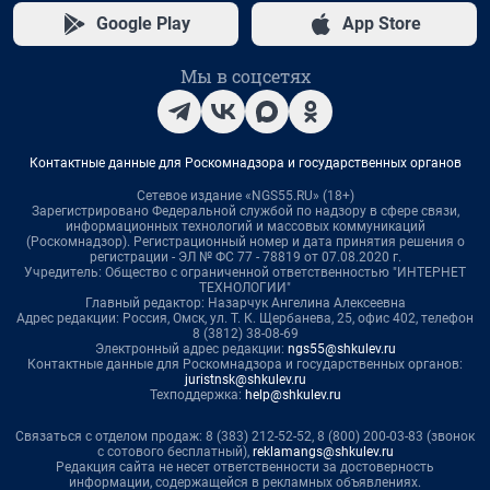
Google Play
App Store
Мы в соцсетях
Контактные данные для Роскомнадзора и государственных органов
Сетевое издание «NGS55.RU» (18+)
Зарегистрировано Федеральной службой по надзору в сфере связи,
информационных технологий и массовых коммуникаций
(Роскомнадзор). Регистрационный номер и дата принятия решения о
регистрации - ЭЛ № ФС 77 - 78819 от 07.08.2020 г.
Учредитель: Общество с ограниченной ответственностью "ИНТЕРНЕТ
ТЕХНОЛОГИИ"
Главный редактор: Назарчук Ангелина Алексеевна
Адрес редакции: Россия, Омск, ул. Т. К. Щербанева, 25, офис 402, телефон
8 (3812) 38-08-69
Электронный адрес редакции:
ngs55@shkulev.ru
Контактные данные для Роскомнадзора и государственных органов:
juristnsk@shkulev.ru
Техподдержка:
help@shkulev.ru
Связаться с отделом продаж: 8 (383) 212-52-52, 8 (800) 200-03-83 (звонок
с сотового бесплатный),
reklamangs@shkulev.ru
Редакция сайта не несет ответственности за достоверность
информации, содержащейся в рекламных объявлениях.