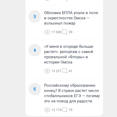
Обломки БПЛА упали в поле
3
в окрестностях Омска —
вспыхнул пожар
17 636
39
«У меня в огороде больше
4
растет»: репортаж с самой
провальной «Флоры» в
истории Омска
13 221
41
Российскому образованию
5
конец? В стране растет число
стобалльников ЕГЭ — почему
это не повод для радости
13 174
79