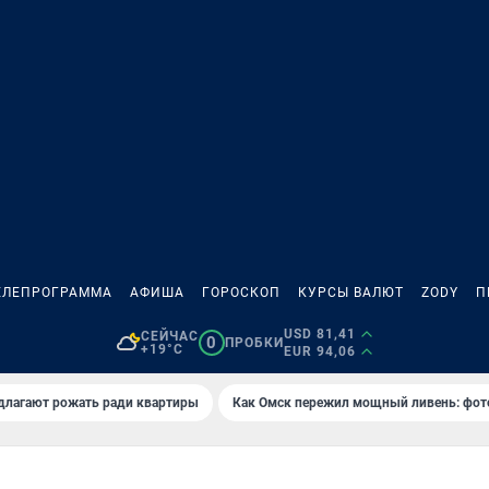
ЕЛЕПРОГРАММА
АФИША
ГОРОСКОП
КУРСЫ ВАЛЮТ
ZODY
П
USD 81,41
СЕЙЧАС
0
ПРОБКИ
+19°C
EUR 94,06
длагают рожать ради квартиры
Как Омск пережил мощный ливень: фот