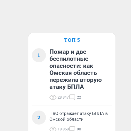
ТОП 5
Пожар и две
1
беспилотные
опасности: как
Омская область
пережила вторую
атаку БПЛА
28 847
22
ПВО отражает атаку БПЛА в
2
Омской области
18 868
90