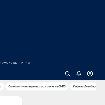
РОМОКОДЫ
ИГРЫ
о
Омич получил черепно-мозговую на ОНПЗ
Кафе на Левобережье в