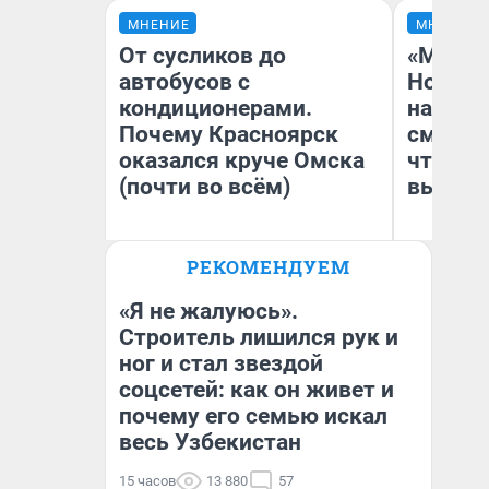
МНЕНИЕ
МНЕНИЕ
От сусликов до
«Мы ви
автобусов с
Нолана
кондиционерами.
настро
Почему Красноярск
смотре
оказался круче Омска
чтобы 
(почти во всём)
выгляд
РЕКОМЕНДУЕМ
Сергей Энквист
На
«Я не жалуюсь».
Строитель лишился рук и
ног и стал звездой
соцсетей: как он живет и
почему его семью искал
весь Узбекистан
15 часов
13 880
57