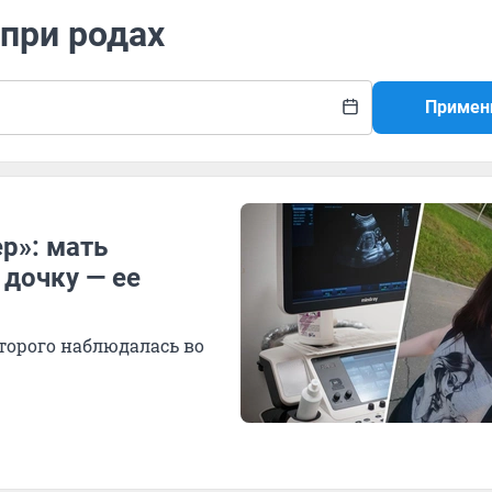
 при родах
Примен
р»: мать
 дочку — ее
торого наблюдалась во