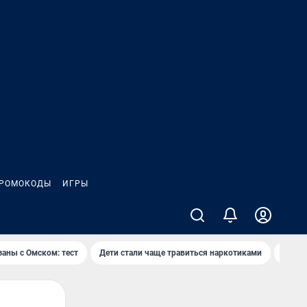
РОМОКОДЫ
ИГРЫ
заны с Омском: тест
Дети стали чаще травиться наркотиками
Появя