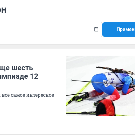
он
Примен
еще шесть
импиаде 12
 всё самое интересное