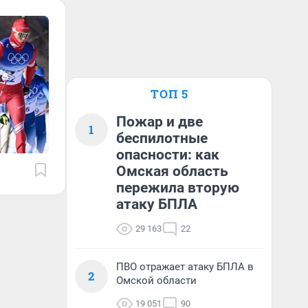
ТОП 5
Пожар и две
1
беспилотные
опасности: как
Омская область
пережила вторую
атаку БПЛА
29 163
22
ПВО отражает атаку БПЛА в
2
Омской области
19 051
90