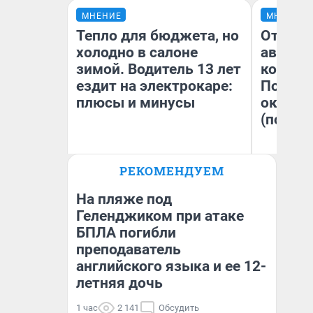
МНЕНИЕ
МНЕНИЕ
Тепло для бюджета, но
От сус
холодно в салоне
автобу
зимой. Водитель 13 лет
кондиц
ездит на электрокаре:
Почему
плюсы и минусы
оказал
(почти 
РЕКОМЕНДУЕМ
Денис Дедюхин
Се
На пляже под
Геленджиком при атаке
БПЛА погибли
преподаватель
английского языка и ее 12-
летняя дочь
1 час
2 141
Обсудить