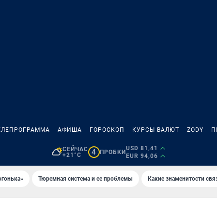
ЕЛЕПРОГРАММА
АФИША
ГОРОСКОП
КУРСЫ ВАЛЮТ
ZODY
П
USD 81,41
СЕЙЧАС
4
ПРОБКИ
+21°C
EUR 94,06
огонька»
Тюремная система и ее проблемы
Какие знаменитости свя