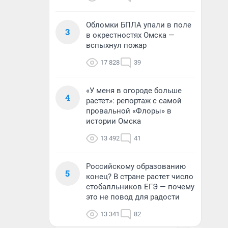
Обломки БПЛА упали в поле
3
в окрестностях Омска —
вспыхнул пожар
17 828
39
«У меня в огороде больше
4
растет»: репортаж с самой
провальной «Флоры» в
истории Омска
13 492
41
Российскому образованию
5
конец? В стране растет число
стобалльников ЕГЭ — почему
это не повод для радости
13 341
82