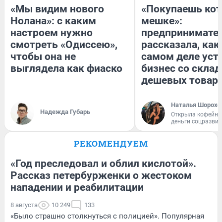
«Мы видим нового
«Покупаешь кот
Нолана»: с каким
мешке»:
настроем нужно
предпринимате
смотреть «Одиссею»,
рассказала, как
чтобы она не
самом деле уст
выглядела как фиаско
бизнес со скла
дешевых товар
Наталья Шорохо
Надежда Губарь
Открыла кофейну
деньги соцразви
РЕКОМЕНДУЕМ
«Год преследовал и облил кислотой».
Рассказ петербурженки о жестоком
нападении и реабилитации
8 августа
10 249
133
«Было страшно столкнуться с полицией». Популярная