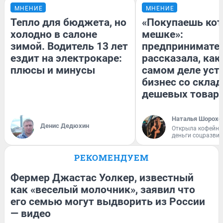
МНЕНИЕ
МНЕНИЕ
Тепло для бюджета, но
«Покупаешь кот
холодно в салоне
мешке»:
зимой. Водитель 13 лет
предпринимате
ездит на электрокаре:
рассказала, как
плюсы и минусы
самом деле уст
бизнес со скла
дешевых товар
Наталья Шорохо
Денис Дедюхин
Открыла кофейну
деньги соцразви
РЕКОМЕНДУЕМ
Фермер Джастас Уолкер, известный
как «веселый молочник», заявил что
его семью могут выдворить из России
— видео