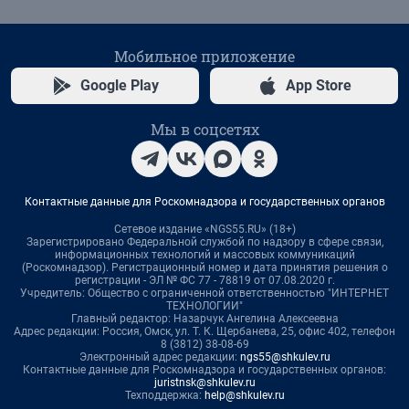
Мобильное приложение
Google Play
App Store
Мы в соцсетях
Контактные данные для Роскомнадзора и государственных органов
Сетевое издание «NGS55.RU» (18+)
Зарегистрировано Федеральной службой по надзору в сфере связи,
информационных технологий и массовых коммуникаций
(Роскомнадзор). Регистрационный номер и дата принятия решения о
регистрации - ЭЛ № ФС 77 - 78819 от 07.08.2020 г.
Учредитель: Общество с ограниченной ответственностью "ИНТЕРНЕТ
ТЕХНОЛОГИИ"
Главный редактор: Назарчук Ангелина Алексеевна
Адрес редакции: Россия, Омск, ул. Т. К. Щербанева, 25, офис 402, телефон
8 (3812) 38-08-69
Электронный адрес редакции:
ngs55@shkulev.ru
Контактные данные для Роскомнадзора и государственных органов:
juristnsk@shkulev.ru
Техподдержка:
help@shkulev.ru