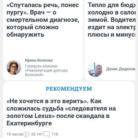
«Спуталась речь, понес
Тепло для бюдж
пургу». Врач — о
холодно в сало
смертельном диагнозе,
зимой. Водитель
который сложно
ездит на электр
обнаружить
плюсы и минус
Ирина Волкова
Главврач клиники
Денис Дедюхин
«Реабилитация доктора
Волковой»
РЕКОМЕНДУЕМ
«Не хочется в это верить». Как
сложилась судьба «следователя на
золотом Lexus» после скандала в
Екатеринбурге
10 часов
20 141
118