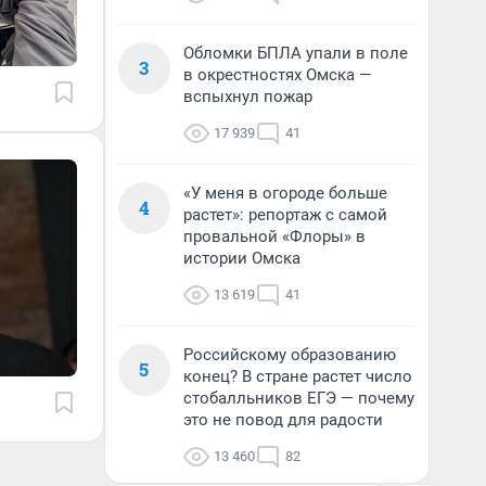
Обломки БПЛА упали в поле
3
в окрестностях Омска —
вспыхнул пожар
17 939
41
«У меня в огороде больше
4
растет»: репортаж с самой
провальной «Флоры» в
истории Омска
13 619
41
Российскому образованию
5
конец? В стране растет число
стобалльников ЕГЭ — почему
это не повод для радости
13 460
82