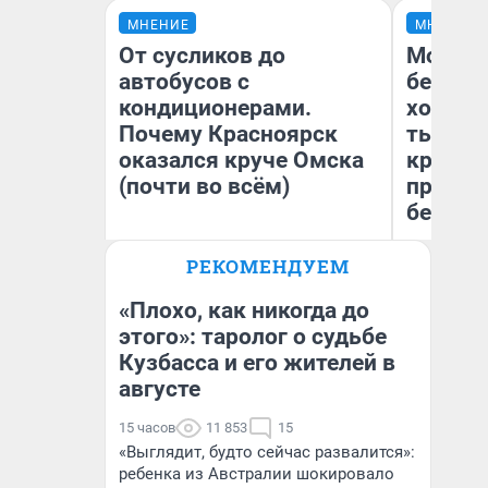
МНЕНИЕ
МНЕНИЕ
От сусликов до
Мой ба
автобусов с
береже
кондиционерами.
хотела 
Почему Красноярск
тысяч,
оказался круче Омска
кредит,
(почти во всём)
приеха
безопа
РЕКОМЕНДУЕМ
Кс
Сергей Энквист
Ав
«Плохо, как никогда до
этого»: таролог о судьбе
Кузбасса и его жителей в
августе
15 часов
11 853
15
«Выглядит, будто сейчас развалится»:
ребенка из Австралии шокировало