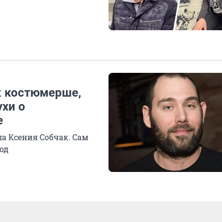
к костюмерше,
хи о
е
ла Ксения Собчак. Сам
од