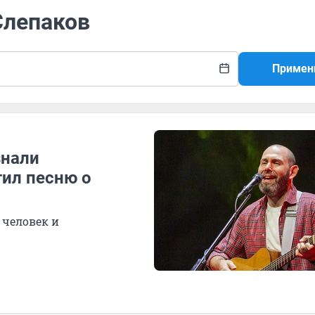
Слепаков
Примен
знали
тил песню о
 человек и