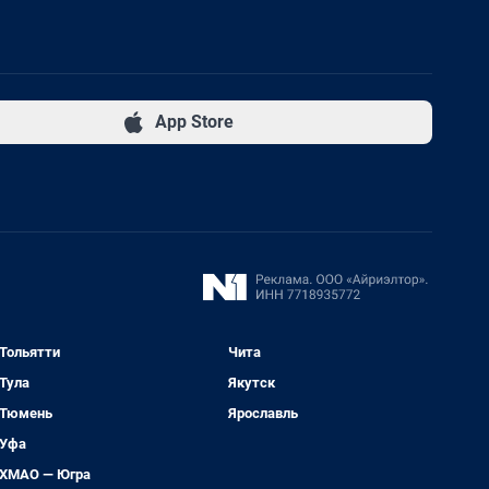
App Store
Тольятти
Чита
Тула
Якутск
Тюмень
Ярославль
Уфа
ХМАО — Югра