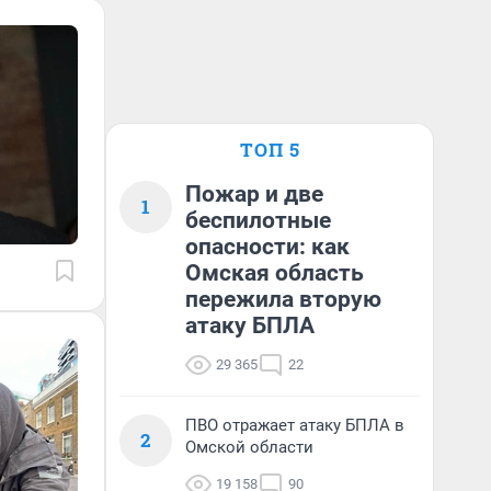
ТОП 5
Пожар и две
1
беспилотные
опасности: как
Омская область
пережила вторую
атаку БПЛА
29 365
22
ПВО отражает атаку БПЛА в
2
Омской области
19 158
90