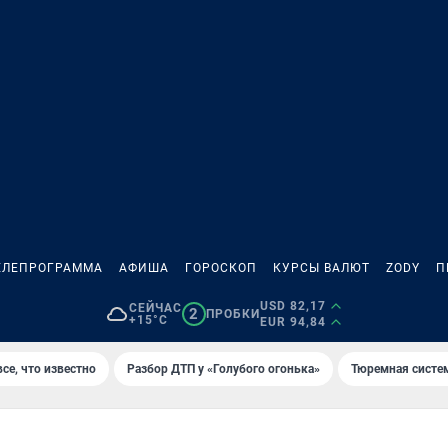
ЕЛЕПРОГРАММА
АФИША
ГОРОСКОП
КУРСЫ ВАЛЮТ
ZODY
П
USD 82,17
СЕЙЧАС
2
ПРОБКИ
+15°C
EUR 94,84
се, что известно
Разбор ДТП у «Голубого огонька»
Тюремная систе