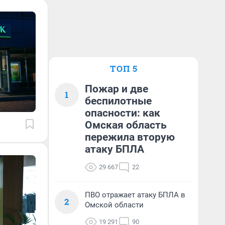
ТОП 5
Пожар и две
1
беспилотные
опасности: как
Омская область
пережила вторую
атаку БПЛА
29 667
22
ПВО отражает атаку БПЛА в
2
Омской области
19 291
90