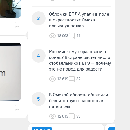
Обломки БПЛА упали в поле
3
в окрестностях Омска —
вспыхнул пожар
18 063
41
Российскому образованию
4
конец? В стране растет число
стобалльников ЕГЭ — почему
это не повод для радости
13 619
82
В Омской области объявили
5
беспилотную опасность в
пятый раз
12 013
33