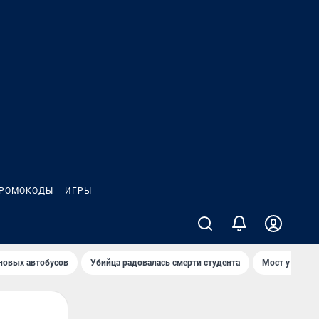
РОМОКОДЫ
ИГРЫ
 новых автобусов
Убийца радовалась смерти студента
Мост у Телеце