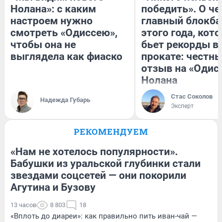
Нолана»: с каким
победить». О ч
настроем нужно
главный блокба
смотреть «Одиссею»,
этого года, кот
чтобы она не
бьет рекорды в
выглядела как фиаско
прокате: честн
отзыв на «Одис
Нолана
Стас Соколов
Надежда Губарь
Эксперт
РЕКОМЕНДУЕМ
«Нам не хотелось популярности».
Бабушки из уральской глубинки стали
звездами соцсетей — они покорили
Агутина и Бузову
13 часов
8 803
18
«Вплоть до диареи»: как правильно пить иван-чай —