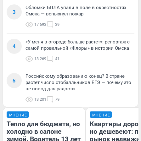
Обломки БПЛА упали в поле в окрестностях
3
Омска — вспыхнул пожар
17 693
39
«У меня в огороде больше растет»: репортаж с
4
самой провальной «Флоры» в истории Омска
13 269
41
Российскому образованию конец? В стране
5
растет число стобалльников ЕГЭ — почему это
не повод для радости
13 201
79
МНЕНИЕ
МНЕНИЕ
Тепло для бюджета, но
Квартиры доро
холодно в салоне
но дешевеют: п
зимой. Водитель 13 лет
рынок недвижи