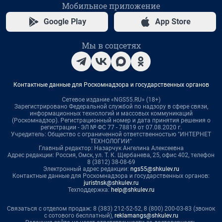
Мобильное приложение
Google Play
App Store
Мы в соцсетях
Контактные данные для Роскомнадзора и государственных органов
Сетевое издание «NGS55.RU» (18+)
Зарегистрировано Федеральной службой по надзору в сфере связи,
информационных технологий и массовых коммуникаций
(Роскомнадзор). Регистрационный номер и дата принятия решения о
регистрации - ЭЛ № ФС 77 - 78819 от 07.08.2020 г.
Учредитель: Общество с ограниченной ответственностью "ИНТЕРНЕТ
ТЕХНОЛОГИИ"
Главный редактор: Назарчук Ангелина Алексеевна
Адрес редакции: Россия, Омск, ул. Т. К. Щербанева, 25, офис 402, телефон
8 (3812) 38-08-69
Электронный адрес редакции:
ngs55@shkulev.ru
Контактные данные для Роскомнадзора и государственных органов:
juristnsk@shkulev.ru
Техподдержка:
help@shkulev.ru
Связаться с отделом продаж: 8 (383) 212-52-52, 8 (800) 200-03-83 (звонок
с сотового бесплатный),
reklamangs@shkulev.ru