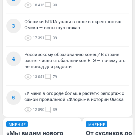
18 415
90
Обломки БПЛА упали в поле в окрестностях
3
Омска — вспыхнул пожар
17 391
39
Российскому образованию конец? В стране
4
растет число стобалльников ЕГЭ — почему это
не повод для радости
13 041
79
«У меня в огороде больше растет»: репортаж с
5
самой провальной «Флоры» в истории Омска
12 890
39
МНЕНИЕ
МНЕНИЕ
«Мы видим нового
От сусликов до