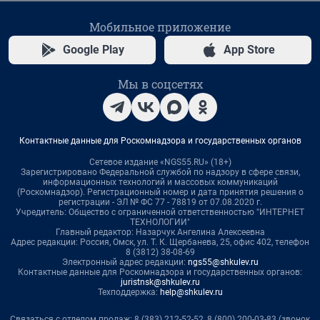
Мобильное приложение
Google Play
App Store
Мы в соцсетях
Контактные данные для Роскомнадзора и государственных органов
Сетевое издание «NGS55.RU» (18+)
Зарегистрировано Федеральной службой по надзору в сфере связи,
информационных технологий и массовых коммуникаций
(Роскомнадзор). Регистрационный номер и дата принятия решения о
регистрации - ЭЛ № ФС 77 - 78819 от 07.08.2020 г.
Учредитель: Общество с ограниченной ответственностью "ИНТЕРНЕТ
ТЕХНОЛОГИИ"
Главный редактор: Назарчук Ангелина Алексеевна
Адрес редакции: Россия, Омск, ул. Т. К. Щербанева, 25, офис 402, телефон
8 (3812) 38-08-69
Электронный адрес редакции:
ngs55@shkulev.ru
Контактные данные для Роскомнадзора и государственных органов:
juristnsk@shkulev.ru
Техподдержка:
help@shkulev.ru
Связаться с отделом продаж: 8 (383) 212-52-52, 8 (800) 200-03-83 (звонок