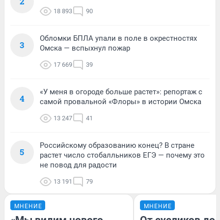
2
18 893
90
Обломки БПЛА упали в поле в окрестностях
3
Омска — вспыхнул пожар
17 669
39
«У меня в огороде больше растет»: репортаж с
4
самой провальной «Флоры» в истории Омска
13 247
41
Российскому образованию конец? В стране
5
растет число стобалльников ЕГЭ — почему это
не повод для радости
13 191
79
МНЕНИЕ
МНЕНИЕ
«Мы видим нового
От сусликов до