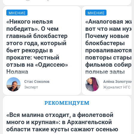
МНЕНИЕ
МНЕНИЕ
«Никого нельзя
«Аналоговая жи
победить». О чем
вот что нам нуж
главный блокбастер
Почему новые
этого года, который
блокбастеры
бьет рекорды в
проваливаются,
прокате: честный
повторы стары
отзыв на «Одиссею»
фильмов собир
Нолана
полные залы
Стас Соколов
Алёна Золотухи
Эксперт
Журналист НГС
РЕКОМЕНДУЕМ
«Вся малина отходит, а фиолетовой
много и крупная»: в Архангельской
области такие кусты сажают осенью