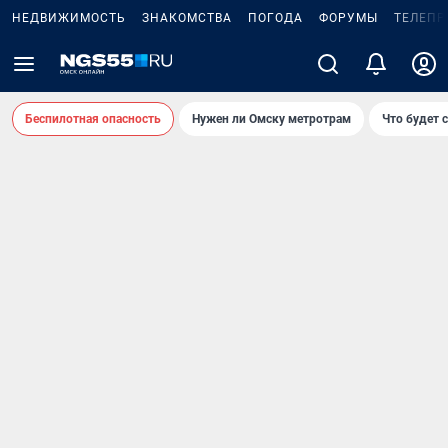
НЕДВИЖИМОСТЬ
ЗНАКОМСТВА
ПОГОДА
ФОРУМЫ
ТЕЛЕПР
Беспилотная опасность
Нужен ли Омску метротрам
Что будет 