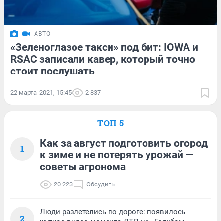
АВТО
«Зеленоглазое такси» под бит: IOWA и
RSAC записали кавер, который точно
стоит послушать
22 марта, 2021, 15:45
2 837
ТОП 5
Как за август подготовить огород
1
к зиме и не потерять урожай —
советы агронома
20 223
Обсудить
Люди разлетелись по дороге: появилось
2