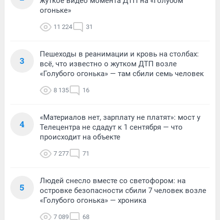
жуткое видео момента ДТП на «Голубом
огоньке»
11 224
31
Пешеходы в реанимации и кровь на столбах:
3
всё, что известно о жутком ДТП возле
«Голубого огонька» — там сбили семь человек
8 135
16
«Материалов нет, зарплату не платят»: мост у
4
Телецентра не сдадут к 1 сентября — что
происходит на объекте
7 277
71
Людей снесло вместе со светофором: на
5
островке безопасности сбили 7 человек возле
«Голубого огонька» — хроника
7 089
68