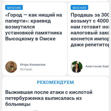
МНЕНИЕ
МНЕНИЕ
«Город — как нищий на
Продашь за 3000
паперти»: краевед
возьмут с 4000.
возмутился
нам готовит но
установкой памятника
налоговый зако
Высоцкому в Омске
коснется импор
даже репетитор
Игорь Коновалов
Анастасия Завг
Историк
РЕКОМЕНДУЕМ
Выжившая после атаки с кислотой
петербурженка выписалась из
больницы