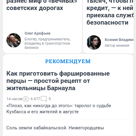
разнес миф о «вечных»
тысяч, чтобы п
советских дорогах
кредит, — к ней
приехала служб
безопасности
Олег Арефьев
Блогер, предприниматель,
Ксения Владими
владелец в транспортном
Автор мнения
бизнесе
РЕКОМЕНДУЕМ
Как приготовить фаршированные
перцы — простой рецепт от
жительницы Барнаула
14 часов
6 677
5
«Плохо, как никогда до этого»: таролог о судьбе
Кузбасса и его жителей в августе
Соль земли забайкальской. Нижегородцевы