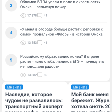
Обломки БПЛА упали в поле в окрестностях
3
Омска — вспыхнул пожар
17 878
41
«У меня в огороде больше растет»: репортаж с
4
самой провальной «Флоры» в истории Омска
13 553
41
Российскому образованию конец? В стране
5
растет число стобалльников ЕГЭ — почему это
не повод для радости
13 382
82
МНЕНИЕ
МНЕНИЕ
Наследие, которое
Мой банк меня
чудом не развалилось:
бережет. Журн
транспортный эксперт
хотела снять 20