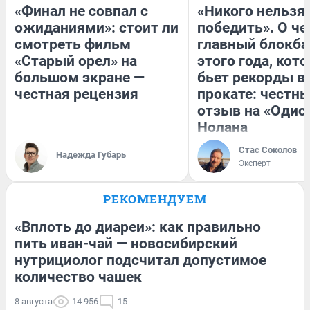
«Финал не совпал с
«Никого нельзя
ожиданиями»: стоит ли
победить». О ч
смотреть фильм
главный блокба
«Старый орел» на
этого года, кот
большом экране —
бьет рекорды в
честная рецензия
прокате: честн
отзыв на «Одис
Нолана
Стас Соколов
Надежда Губарь
Эксперт
РЕКОМЕНДУЕМ
«Вплоть до диареи»: как правильно
пить иван-чай — новосибирский
нутрициолог подсчитал допустимое
количество чашек
8 августа
14 956
15