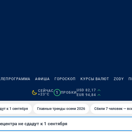
ЕЛЕПРОГРАММА
АФИША
ГОРОСКОП
КУРСЫ ВАЛЮТ
ZODY
П
USD 82,17
СЕЙЧАС
1
ПРОБКИ
+23°C
EUR 94,84
дут к 1 сентября
Главные тренды осени 2026
Сбили 7 человек — все
ецентра не сдадут к 1 сентября