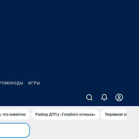
РОМОКОДЫ
ИГРЫ
, что известно
Разбор ДТП у «Голубого огонька»
Тюремная система