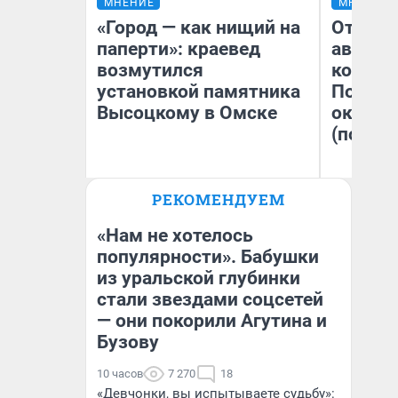
МНЕНИЕ
МНЕНИЕ
«Город — как нищий на
От сус
паперти»: краевед
автобу
возмутился
кондиц
установкой памятника
Почему
Высоцкому в Омске
оказал
(почти 
РЕКОМЕНДУЕМ
Игорь Коновалов
Се
Историк
«Нам не хотелось
популярности». Бабушки
из уральской глубинки
стали звездами соцсетей
— они покорили Агутина и
Бузову
10 часов
7 270
18
«Девчонки, вы испытываете судьбу»: