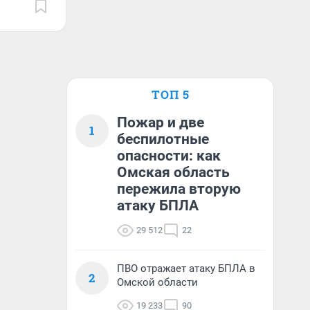
ТОП 5
Пожар и две
1
беспилотные
опасности: как
Омская область
пережила вторую
атаку БПЛА
29 512
22
ПВО отражает атаку БПЛА в
2
Омской области
19 233
90