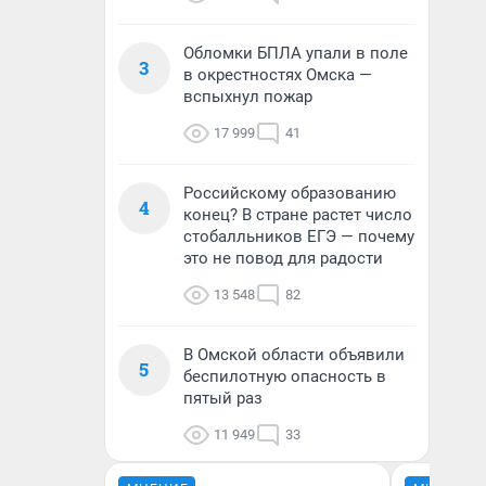
Обломки БПЛА упали в поле
3
в окрестностях Омска —
вспыхнул пожар
17 999
41
Российскому образованию
4
конец? В стране растет число
стобалльников ЕГЭ — почему
это не повод для радости
13 548
82
В Омской области объявили
5
беспилотную опасность в
пятый раз
11 949
33