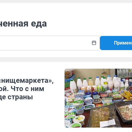
ченная еда
Примен
 «нищемаркета»,
ой. Что с ним
де страны