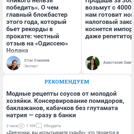
«Никого нельзя
Продашь за 3000
победить». О чем
возьмут с 4000.
главный блокбастер
нам готовит но
этого года, который
налоговый зако
бьет рекорды в
коснется импор
прокате: честный
даже репетитор
отзыв на «Одиссею»
Нолана
Стас Соколов
Анастасия Завг
Эксперт
РЕКОМЕНДУЕМ
Модные рецепты соусов от молодой
хозяйки. Консервирование помидоров,
баклажанов, кабачков без глутамата
натрия — сразу в банки
2 часа
1 109
Обсудить
«Девчонки, вы испытываете судьбу»: что творится в