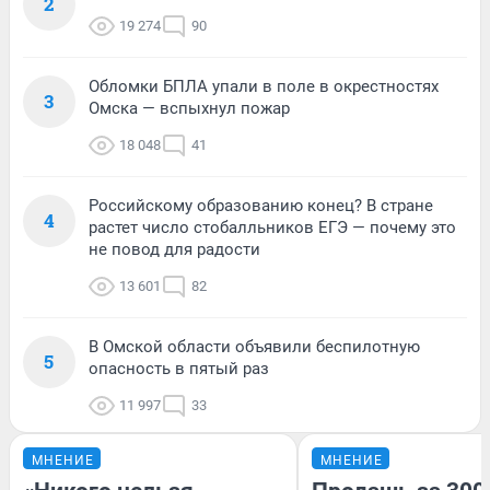
2
19 274
90
Обломки БПЛА упали в поле в окрестностях
3
Омска — вспыхнул пожар
18 048
41
Российскому образованию конец? В стране
4
растет число стобалльников ЕГЭ — почему это
не повод для радости
13 601
82
В Омской области объявили беспилотную
5
опасность в пятый раз
11 997
33
МНЕНИЕ
МНЕНИЕ