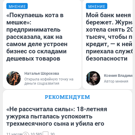
МНЕНИЕ
МНЕНИЕ
«Покупаешь кота в
Мой банк меня
мешке»:
бережет. Журн
предприниматель
хотела снять 20
рассказала, как на
тысяч, чтобы п
самом деле устроен
кредит, — к ней
бизнес со складами
приехала служб
дешевых товаров
безопасности
Наталья Шорохова
Ксения Владими
Открыла кофейную точку на
Автор мнения
деньги соцразвития
РЕКОМЕНДУЕМ
«Не рассчитала силы»: 18-летняя
ужурка пыталась успокоить
трехмесячного сына и убила его
11 часов
10 585
30