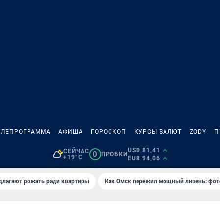
ЕЛЕПРОГРАММА
АФИША
ГОРОСКОП
КУРСЫ ВАЛЮТ
ZODY
П
USD 81,41
СЕЙЧАС
0
ПРОБКИ
+19°C
EUR 94,06
длагают рожать ради квартиры
Как Омск пережил мощный ливень: фот