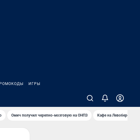
РОМОКОДЫ
ИГРЫ
о
Омич получил черепно-мозговую на ОНПЗ
Кафе на Левобережье в