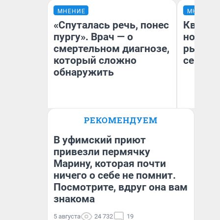
МНЕНИЕ
МНЕНИЕ
«Спуталась речь, понес
Кварти
пургу». Врач — о
но деш
смертельном диагнозе,
рынок 
который сложно
сейчас
обнаружить
Ирина Волкова
РЕКОМЕНДУЕМ
Ек
Главврач клиники
«Реабилитация доктора
ди
Волковой»
не
В уфимский приют
привезли пермячку
Марину, которая почти
ничего о себе не помнит.
Посмотрите, вдруг она вам
знакома
5 августа
24 732
19