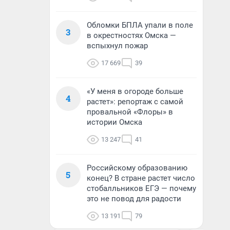
Обломки БПЛА упали в поле
3
в окрестностях Омска —
вспыхнул пожар
17 669
39
«У меня в огороде больше
4
растет»: репортаж с самой
провальной «Флоры» в
истории Омска
13 247
41
Российскому образованию
5
конец? В стране растет число
стобалльников ЕГЭ — почему
это не повод для радости
13 191
79