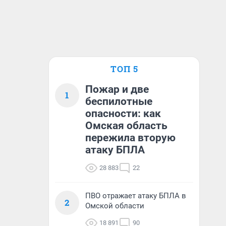
ТОП 5
Пожар и две
1
беспилотные
опасности: как
Омская область
пережила вторую
атаку БПЛА
28 883
22
ПВО отражает атаку БПЛА в
2
Омской области
18 891
90