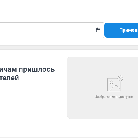
Примен
мичам пришлось
телей