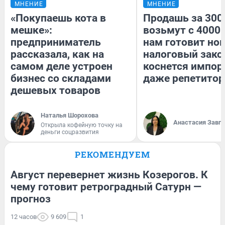
МНЕНИЕ
МНЕНИЕ
«Покупаешь кота в
Продашь за 3000
мешке»:
возьмут с 4000.
предприниматель
нам готовит но
рассказала, как на
налоговый зако
самом деле устроен
коснется импор
бизнес со складами
даже репетитор
дешевых товаров
Наталья Шорохова
Анастасия Завг
Открыла кофейную точку на
деньги соцразвития
РЕКОМЕНДУЕМ
Август перевернет жизнь Козерогов. К
чему готовит ретроградный Сатурн —
прогноз
12 часов
9 609
1