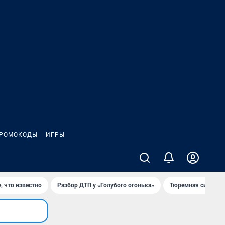
РОМОКОДЫ
ИГРЫ
, что известно
Разбор ДТП у «Голубого огонька»
Тюремная система