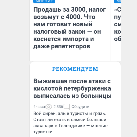
МНЕНИЕ
МНЕНИЕ
Продашь за 3000, налог
«Спутал
возьмут с 4000. Что
пургу».
нам готовит новый
смерте
налоговый закон — он
которы
коснется импорта и
обнару
даже репетиторов
Ир
РЕКОМЕНДУЕМ
Гл
Анастасия Завгородняя
«Р
Во
Выжившая после атаки с
кислотой петербурженка
выписалась из больницы
4 часа
2 336
Обсудить
Вой сирен, злые туристы и грязь.
Стоит ли ехать в самый большой
аквапарк в Геленджике — мнение
туристки