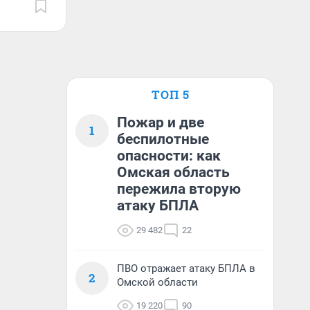
ТОП 5
Пожар и две
1
беспилотные
опасности: как
Омская область
пережила вторую
атаку БПЛА
29 482
22
ПВО отражает атаку БПЛА в
2
Омской области
19 220
90