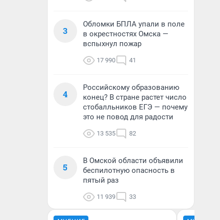
Обломки БПЛА упали в поле
3
в окрестностях Омска —
вспыхнул пожар
17 990
41
Российскому образованию
4
конец? В стране растет число
стобалльников ЕГЭ — почему
это не повод для радости
13 535
82
В Омской области объявили
5
беспилотную опасность в
пятый раз
11 939
33