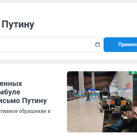
 Путину
Примен
женных
амбуле
исьмо Путину
ктивное обращение к