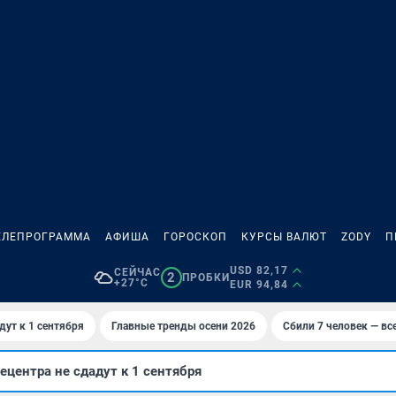
ЕЛЕПРОГРАММА
АФИША
ГОРОСКОП
КУРСЫ ВАЛЮТ
ZODY
П
USD 82,17
СЕЙЧАС
2
ПРОБКИ
+27°C
EUR 94,84
дут к 1 сентября
Главные тренды осени 2026
Сбили 7 человек — все
ецентра не сдадут к 1 сентября