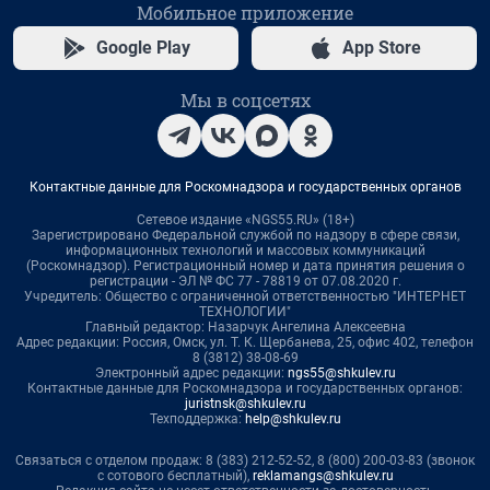
Мобильное приложение
Google Play
App Store
Мы в соцсетях
Контактные данные для Роскомнадзора и государственных органов
Сетевое издание «NGS55.RU» (18+)
Зарегистрировано Федеральной службой по надзору в сфере связи,
информационных технологий и массовых коммуникаций
(Роскомнадзор). Регистрационный номер и дата принятия решения о
регистрации - ЭЛ № ФС 77 - 78819 от 07.08.2020 г.
Учредитель: Общество с ограниченной ответственностью "ИНТЕРНЕТ
ТЕХНОЛОГИИ"
Главный редактор: Назарчук Ангелина Алексеевна
Адрес редакции: Россия, Омск, ул. Т. К. Щербанева, 25, офис 402, телефон
8 (3812) 38-08-69
Электронный адрес редакции:
ngs55@shkulev.ru
Контактные данные для Роскомнадзора и государственных органов:
juristnsk@shkulev.ru
Техподдержка:
help@shkulev.ru
Связаться с отделом продаж: 8 (383) 212-52-52, 8 (800) 200-03-83 (звонок
с сотового бесплатный),
reklamangs@shkulev.ru