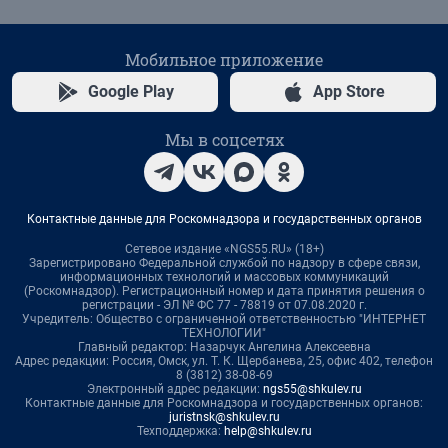
Мобильное приложение
Google Play
App Store
Мы в соцсетях
Контактные данные для Роскомнадзора и государственных органов
Сетевое издание «NGS55.RU» (18+)
Зарегистрировано Федеральной службой по надзору в сфере связи,
информационных технологий и массовых коммуникаций
(Роскомнадзор). Регистрационный номер и дата принятия решения о
регистрации - ЭЛ № ФС 77 - 78819 от 07.08.2020 г.
Учредитель: Общество с ограниченной ответственностью "ИНТЕРНЕТ
ТЕХНОЛОГИИ"
Главный редактор: Назарчук Ангелина Алексеевна
Адрес редакции: Россия, Омск, ул. Т. К. Щербанева, 25, офис 402, телефон
8 (3812) 38-08-69
Электронный адрес редакции:
ngs55@shkulev.ru
Контактные данные для Роскомнадзора и государственных органов:
juristnsk@shkulev.ru
Техподдержка:
help@shkulev.ru