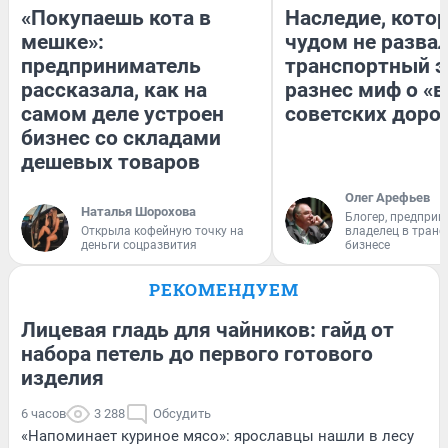
«Покупаешь кота в
Наследие, кото
мешке»:
чудом не разва
предприниматель
транспортный э
рассказала, как на
разнес миф о «
самом деле устроен
советских доро
бизнес со складами
дешевых товаров
Олег Арефьев
Наталья Шорохова
Блогер, предприн
Открыла кофейную точку на
владелец в тран
деньги соцразвития
бизнесе
РЕКОМЕНДУЕМ
Лицевая гладь для чайников: гайд от
набора петель до первого готового
изделия
6 часов
3 288
Обсудить
«Напоминает куриное мясо»: ярославцы нашли в лесу