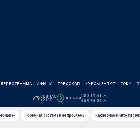
ЕЛЕПРОГРАММА
АФИША
ГОРОСКОП
КУРСЫ ВАЛЮТ
ZODY
П
USD 81,41
СЕЙЧАС
3
ПРОБКИ
+21°C
EUR 94,06
огонька»
Тюремная система и ее проблемы
Какие знаменитости свя