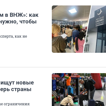
м в ВНЖ»: как
 нужно, чтобы
перта, как не
 ищут новые
перь страны
ые ограничения