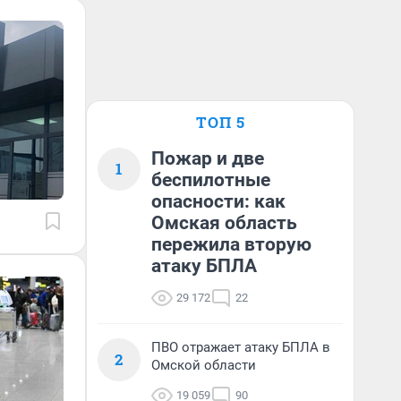
ТОП 5
Пожар и две
1
беспилотные
опасности: как
Омская область
пережила вторую
атаку БПЛА
29 172
22
ПВО отражает атаку БПЛА в
2
Омской области
19 059
90