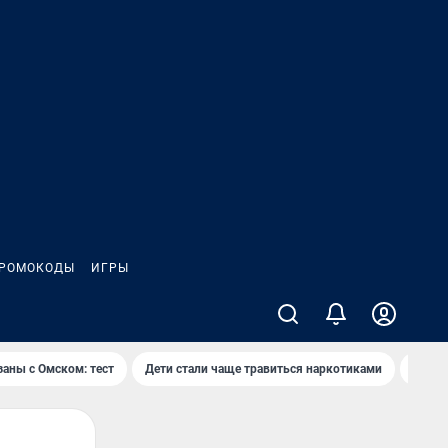
РОМОКОДЫ
ИГРЫ
заны с Омском: тест
Дети стали чаще травиться наркотиками
Появя