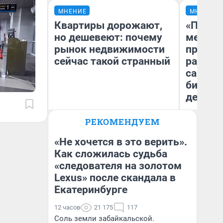
МНЕНИЕ
МНЕНИЕ
Квартиры дорожают,
«Покуп
но дешевеют: почему
мешке»
рынок недвижимости
предпр
сейчас такой странный
рассказ
самом 
бизнес
дешевы
РЕКОМЕНДУЕМ
Екатерина Торопова
На
директор агентства
От
недвижимости
де
«Не хочется в это верить».
Как сложилась судьба
«следователя на золотом
Lexus» после скандала в
Екатеринбурге
12 часов
21 175
117
Соль земли забайкальской.