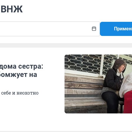
в ВНЖ
Примен
дома сестра:
бомжует на
себе и неохотно