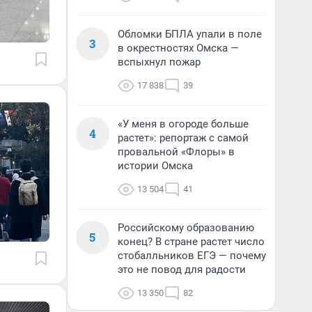
Обломки БПЛА упали в поле
3
в окрестностях Омска —
вспыхнул пожар
17 838
39
«У меня в огороде больше
4
растет»: репортаж с самой
провальной «Флоры» в
истории Омска
13 504
41
Российскому образованию
5
конец? В стране растет число
стобалльников ЕГЭ — почему
это не повод для радости
13 350
82