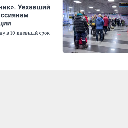
аник». Уехавший
оссиянам
ции
ну в 10-дневный срок