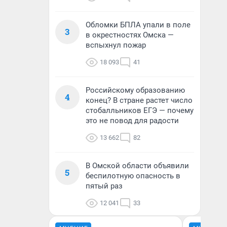
Обломки БПЛА упали в поле
3
в окрестностях Омска —
вспыхнул пожар
18 093
41
Российскому образованию
4
конец? В стране растет число
стобалльников ЕГЭ — почему
это не повод для радости
13 662
82
В Омской области объявили
5
беспилотную опасность в
пятый раз
12 041
33