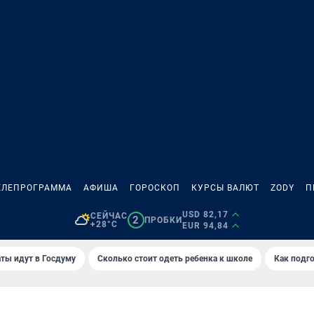
ЕЛЕПРОГРАММА
АФИША
ГОРОСКОП
КУРСЫ ВАЛЮТ
ZODY
П
USD 82,17
СЕЙЧАС
2
ПРОБКИ
+28°C
EUR 94,84
ты идут в Госдуму
Сколько стоит одеть ребенка к школе
Как подго