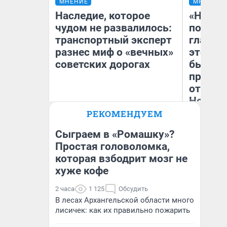
МНЕНИЕ
МНЕНИЕ
Наследие, которое
«Никог
чудом не развалилось:
победи
транспортный эксперт
главны
разнес миф о «вечных»
этого г
советских дорогах
бьет р
прокат
отзыв 
Нолана
Олег Арефьев
РЕКОМЕНДУЕМ
Блогер, предприниматель,
Ст
владелец в транспортном
Эк
бизнесе
Сыграем в «Ромашку»?
Простая головоломка,
которая взбодрит мозг не
хуже кофе
2 часа
1 125
Обсудить
В лесах Архангельской области много
лисичек: как их правильно пожарить