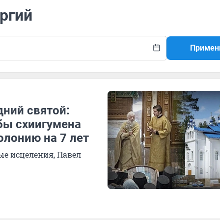
ергий
Примен
ний святой:
бы схиигумена
олонию на 7 лет
ные исцеления, Павел