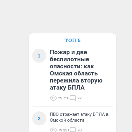
ТОП 5
Пожар и две
1
беспилотные
опасности: как
Омская область
пережила вторую
атаку БПЛА
29 728
22
ПВО отражает атаку БПЛА в
2
Омской области
19 321
90