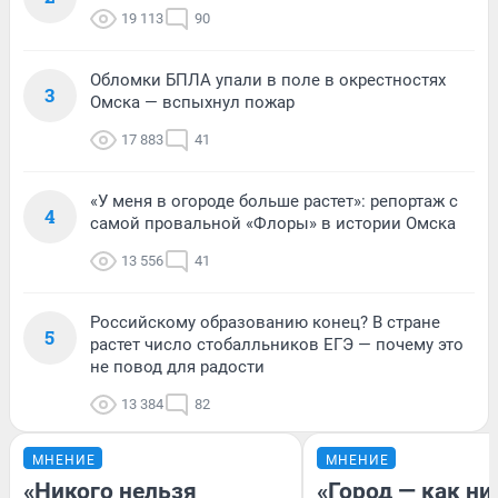
19 113
90
Обломки БПЛА упали в поле в окрестностях
3
Омска — вспыхнул пожар
17 883
41
«У меня в огороде больше растет»: репортаж с
4
самой провальной «Флоры» в истории Омска
13 556
41
Российскому образованию конец? В стране
5
растет число стобалльников ЕГЭ — почему это
не повод для радости
13 384
82
МНЕНИЕ
МНЕНИЕ
«Никого нельзя
«Город — как н