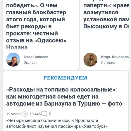
победить». О чем
паперти»: краев
главный блокбастер
возмутился
этого года, который
установкой пам
бьет рекорды в
Высоцкому в О
прокате: честный
отзыв на «Одиссею»
Нолана
Стас Соколов
Игорь Коновалов
Эксперт
Историк
РЕКОМЕНДУЕМ
«Расходы на топливо колоссальные»:
как многодетная семья едет на
автодоме из Барнаула в Турцию — фото
19 часов
10 445
5
«Четыре месяца больничных»: в Ярославле
автомобилист изувечил пассажира «Яавтобуса»