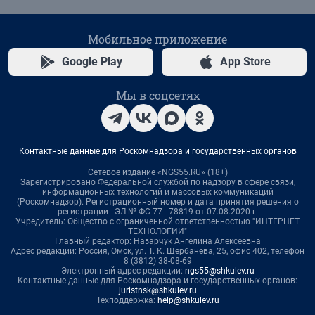
Мобильное приложение
Google Play
App Store
Мы в соцсетях
Контактные данные для Роскомнадзора и государственных органов
Сетевое издание «NGS55.RU» (18+)
Зарегистрировано Федеральной службой по надзору в сфере связи,
информационных технологий и массовых коммуникаций
(Роскомнадзор). Регистрационный номер и дата принятия решения о
регистрации - ЭЛ № ФС 77 - 78819 от 07.08.2020 г.
Учредитель: Общество с ограниченной ответственностью "ИНТЕРНЕТ
ТЕХНОЛОГИИ"
Главный редактор: Назарчук Ангелина Алексеевна
Адрес редакции: Россия, Омск, ул. Т. К. Щербанева, 25, офис 402, телефон
8 (3812) 38-08-69
Электронный адрес редакции:
ngs55@shkulev.ru
Контактные данные для Роскомнадзора и государственных органов:
juristnsk@shkulev.ru
Техподдержка:
help@shkulev.ru