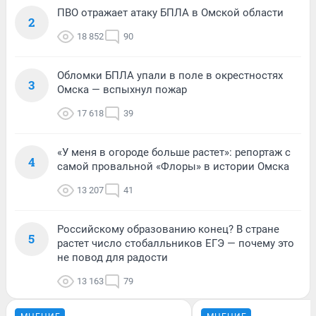
ПВО отражает атаку БПЛА в Омской области
2
18 852
90
Обломки БПЛА упали в поле в окрестностях
3
Омска — вспыхнул пожар
17 618
39
«У меня в огороде больше растет»: репортаж с
4
самой провальной «Флоры» в истории Омска
13 207
41
Российскому образованию конец? В стране
5
растет число стобалльников ЕГЭ — почему это
не повод для радости
13 163
79