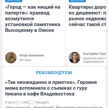
МНЕНИЕ
МНЕНИЕ
«Город — как нищий на
Квартиры доро
паперти»: краевед
но дешевеют: п
возмутился
рынок недвижи
установкой памятника
сейчас такой с
Высоцкому в Омске
Екатерина Тороп
Игорь Коновалов
директор агентст
Историк
недвижимости
РЕКОМЕНДУЕМ
«Так неожиданно и приятно». Героиня
мема вспомнила о съемках с гуру
пикапа в кафе Владивостока
3 часа
2 069
Обсудить
«Она крикнула: „Дядя Боря!“» Москвичка исчезла ночью