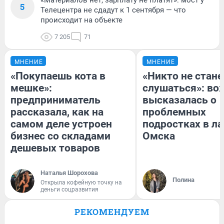
5
Телецентра не сдадут к 1 сентября — что
происходит на объекте
7 205
71
МНЕНИЕ
МНЕНИЕ
«Покупаешь кота в
«Никто не стане
мешке»:
слушаться»: во
предприниматель
высказалась о
рассказала, как на
проблемных
самом деле устроен
подростках в ла
бизнес со складами
Омска
дешевых товаров
Наталья Шорохова
Полина
Открыла кофейную точку на
деньги соцразвития
РЕКОМЕНДУЕМ