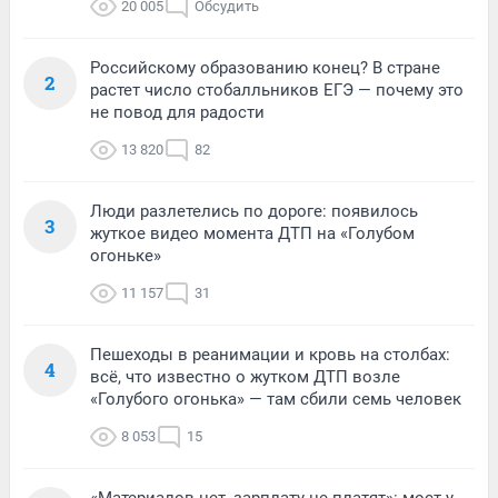
20 005
Обсудить
Российскому образованию конец? В стране
2
растет число стобалльников ЕГЭ — почему это
не повод для радости
13 820
82
Люди разлетелись по дороге: появилось
3
жуткое видео момента ДТП на «Голубом
огоньке»
11 157
31
Пешеходы в реанимации и кровь на столбах:
4
всё, что известно о жутком ДТП возле
«Голубого огонька» — там сбили семь человек
8 053
15
«Материалов нет, зарплату не платят»: мост у