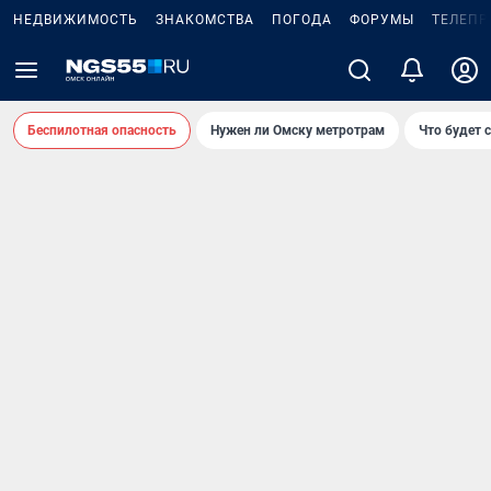
НЕДВИЖИМОСТЬ
ЗНАКОМСТВА
ПОГОДА
ФОРУМЫ
ТЕЛЕПР
Беспилотная опасность
Нужен ли Омску метротрам
Что будет 